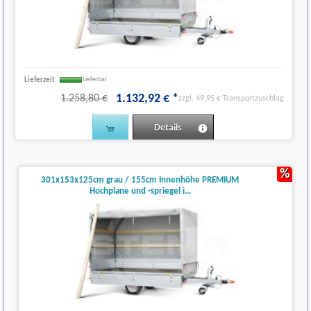
Lieferzeit
Lieferbar
1.132
,
92
€
*
1.258,80 €
zzgl. 49,95 € Transportzuschlag
Details
%
301x153x125cm grau / 155cm Innenhöhe PREMIUM
Hochplane und -spriegel i...