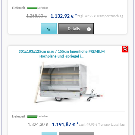
Lieferzeit
Lieferbar
1.132
,
92
€
*
1.258,80 €
zzgl. 49,95 € Transportzuschlag
Details
%
301x183x125cm grau / 155cm Innenhöhe PREMIUM
Hochplane und -spriegel i...
Lieferzeit
Lieferbar
1.191
,
87
€
*
1.324,30 €
zzgl. 49,95 € Transportzuschlag