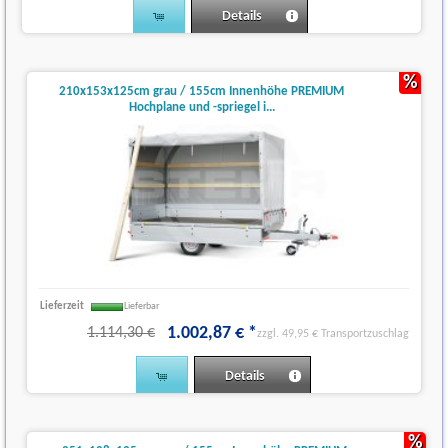
Details
(1)
%
(1)
210x153x125cm grau / 155cm Innenhöhe PREMIUM
Hochplane und -spriegel i...
(1)
(1)
Lieferzeit
Lieferbar
1.002
,
87
€
*
1.114,30 €
zzgl. 49,95 € Transportzuschlag
Details
%