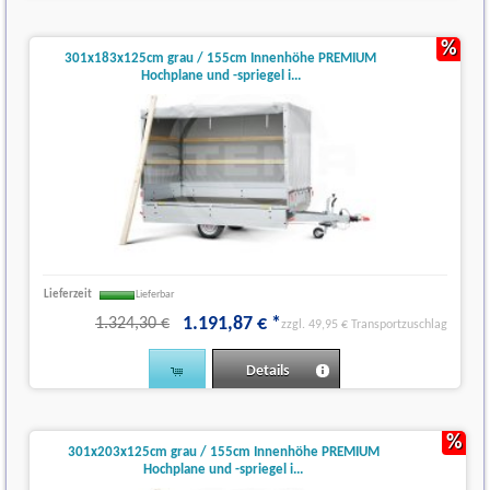
%
301x183x125cm grau / 155cm Innenhöhe PREMIUM
Hochplane und -spriegel i...
Lieferzeit
Lieferbar
1.191
,
87
€
*
1.324,30 €
zzgl. 49,95 € Transportzuschlag
Details
%
301x203x125cm grau / 155cm Innenhöhe PREMIUM
Hochplane und -spriegel i...