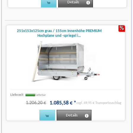
Details
%
251x153x125cm grau / 155cm Innenhöhe PREMIUM
Hochplane und -spriegel i...
Lieferzeit
Lieferbar
1.085
,
58
€
*
1.206,20 €
zzgl. 49,95 € Transportzuschlag
Details