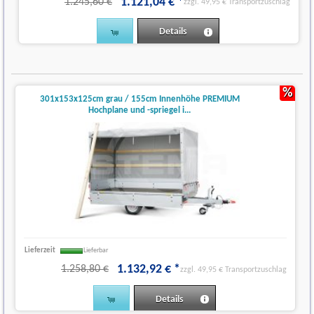
1.121
,
04
€
*
1.245,60 €
zzgl. 49,95 € Transportzuschlag
Details
%
301x153x125cm grau / 155cm Innenhöhe PREMIUM
Hochplane und -spriegel i...
Lieferzeit
Lieferbar
1.132
,
92
€
*
1.258,80 €
zzgl. 49,95 € Transportzuschlag
Details