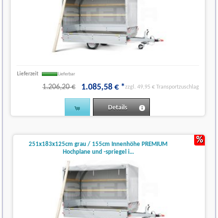
Lieferzeit
Lieferbar
1.085
,
58
€
*
1.206,20 €
zzgl. 49,95 € Transportzuschlag
Details
%
251x183x125cm grau / 155cm Innenhöhe PREMIUM
Hochplane und -spriegel i...