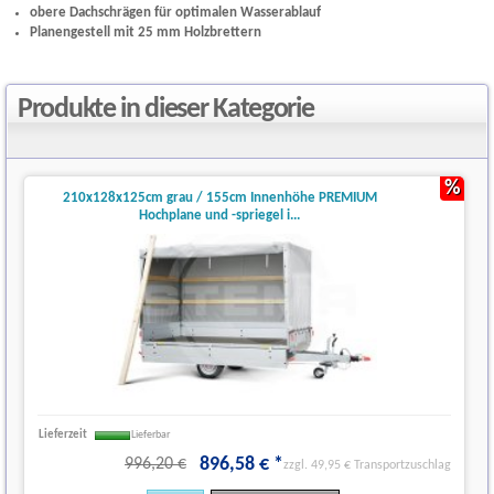
obere Dachschrägen für optimalen Wasserablauf
Planengestell mit 25 mm Holzbrettern
Produkte in dieser Kategorie
%
210x128x125cm grau / 155cm Innenhöhe PREMIUM
Hochplane und -spriegel i...
Lieferzeit
Lieferbar
896
,
58
€
*
996,20 €
zzgl. 49,95 € Transportzuschlag