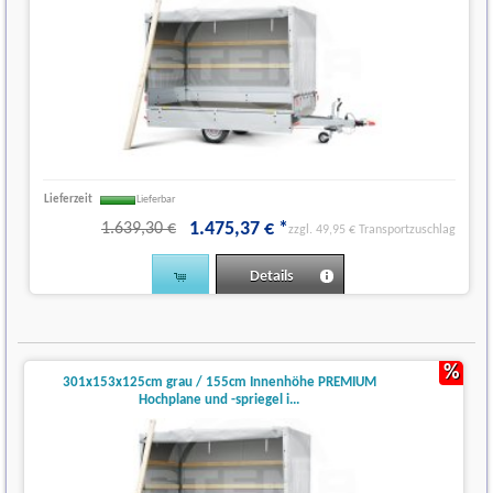
Lieferzeit
Lieferbar
1.475
,
37
€
*
1.639,30 €
zzgl. 49,95 € Transportzuschlag
Details
%
301x153x125cm grau / 155cm Innenhöhe PREMIUM
Hochplane und -spriegel i...