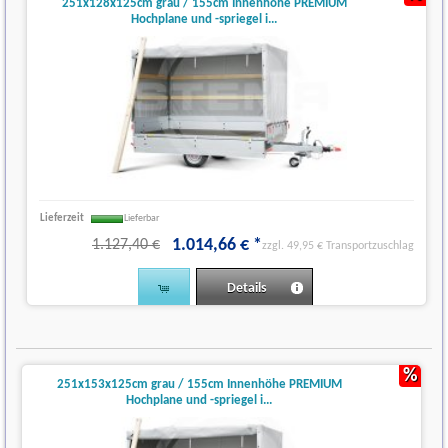
251x128x125cm grau / 155cm Innenhöhe PREMIUM
Hochplane und -spriegel i...
Lieferzeit
Lieferbar
1.014
,
66
€
*
1.127,40 €
zzgl. 49,95 € Transportzuschlag
Details
(1)
%
251x153x125cm grau / 155cm Innenhöhe PREMIUM
Hochplane und -spriegel i...