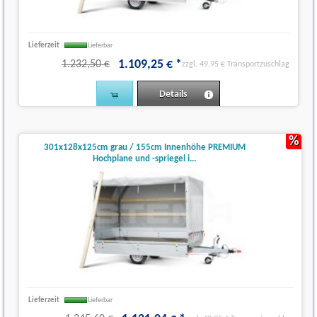
Lieferzeit
Lieferbar
1.109
,
25
€
*
1.232,50 €
zzgl. 49,95 € Transportzuschlag
Details
%
301x128x125cm grau / 155cm Innenhöhe PREMIUM
Hochplane und -spriegel i...
Lieferzeit
Lieferbar