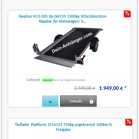
%
Neptun N13-305 tip GN155 1300kg 305x166x10cm
Kippbar für Kleinwagen/ S...
Lieferzeit
Kann nur Abgeholt werden
1.949
,
00
€
*
2.499,00 €
Details
%
Tieflader Plattform 251x153 750kg ungebremst 100km/h
Freigabe