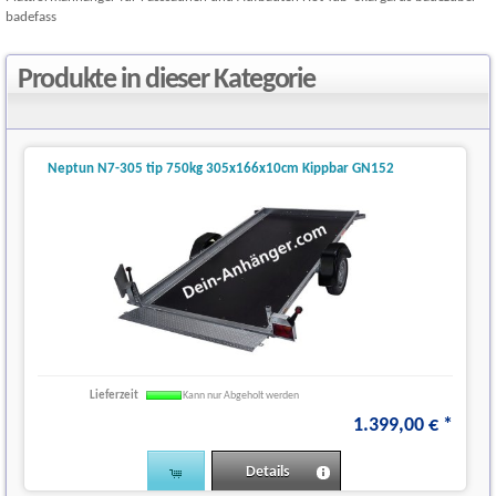
badefass
Produkte in dieser Kategorie
Neptun N7-305 tip 750kg 305x166x10cm Kippbar GN152
Lieferzeit
Kann nur Abgeholt werden
1.399
,
00
€
*
Details