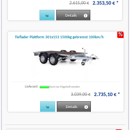
2.353
,
50
€
*
2.615,00 €
Details
%
Tieflader Plattform 301x153 1500kg gebremst 100km/h
Lieferzeit
Kann nur Abgeholt werden
2.735
,
10
€
*
3.039,00 €
Details