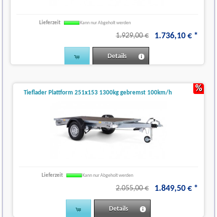
Lieferzeit
Kann nur Abgeholt werden
1.736
,
10
€
*
1.929,00 €
Details
%
Tieflader Plattform 251x153 1300kg gebremst 100km/h
Lieferzeit
Kann nur Abgeholt werden
1.849
,
50
€
*
2.055,00 €
Details