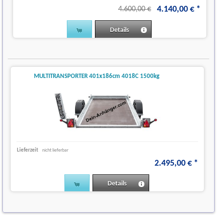
4.140
,
00
€
*
4.600,00 €
Details
MULTITRANSPORTER 401x186cm 4018C 1500kg
Lieferzeit
nicht lieferbar
2.495
,
00
€
*
Details