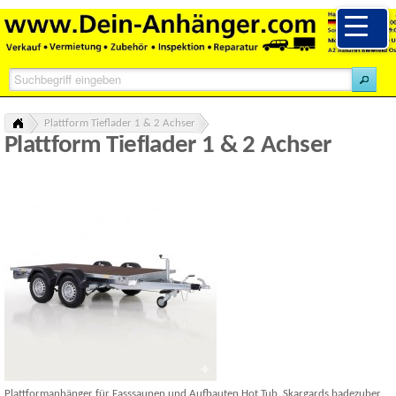
Plattform Tieflader 1 & 2 Achser
Plattform Tieflader 1 & 2 Achser
Plattformanhänger für Fasssaunen und Aufbauten Hot Tub Skargards badezuber