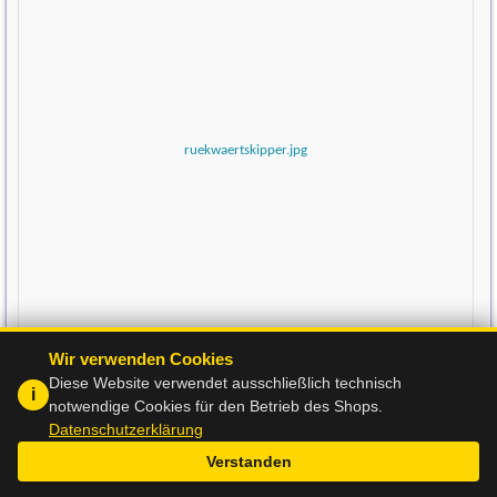
Rückwärts - Heck Kipper 1 & 2 Achser
Wir verwenden Cookies
Diese Website verwendet ausschließlich technisch
i
notwendige Cookies für den Betrieb des Shops.
Datenschutzerklärung
Ihr Warenkorb:
0
Produkte
0,00 €
Verstanden
Zum Warenkorb »
Zur Kasse