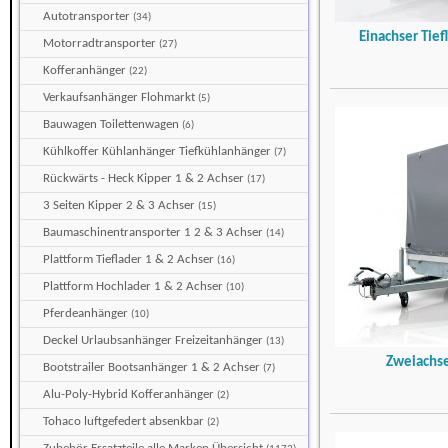
Autotransporter
(34)
Einachser Tief
Motorradtransporter
(27)
Kofferanhänger
(22)
Verkaufsanhänger Flohmarkt
(5)
Bauwagen Toilettenwagen
(6)
Kühlkoffer Kühlanhänger Tiefkühlanhänger
(7)
Rückwärts - Heck Kipper 1 & 2 Achser
(17)
3 Seiten Kipper 2 & 3 Achser
(15)
Baumaschinentransporter 1 2 & 3 Achser
(14)
Plattform Tieflader 1 & 2 Achser
(16)
Plattform Hochlader 1 & 2 Achser
(10)
Pferdeanhänger
(10)
Deckel Urlaubsanhänger Freizeitanhänger
(13)
Zweiachse
Bootstrailer Bootsanhänger 1 & 2 Achser
(7)
Alu-Poly-Hybrid Kofferanhänger
(2)
Tohaco luftgefedert absenkbar
(2)