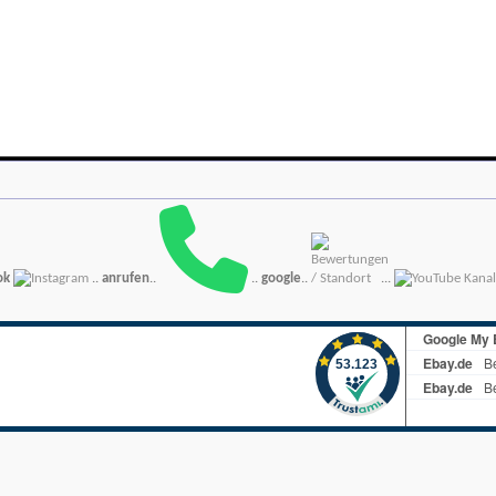
ok
..
anrufen
..
..
google
..
...