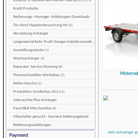
Zubehör Ersatzteile alle Marken Übersicht
(1173)
Knott Produkte
Bedienungs- Montage- Anleitungen Downloads
Tüv-Nord Hauptuntersuchung HU
(2)
Vermietung Anhänger
Langmaterial Rohr Profil Stangen Kabeltrommeltransporter
(5)
Ausstellungsstücke
(1)
Werbeanhänger
(2)
Reparatur Service Wartung
(8)
Motorrad
Planenschweißen Werbebau
(7)
Reifen+Service
(1)
Produktion Sonderbau ALU
(15)
Gebrauchte Pkw Anhänger
Fanartikel Merchendise
(4)
Mitarbeiter gesucht - Karriere Stellenangebote
Bedienungsanleitungen
Payment