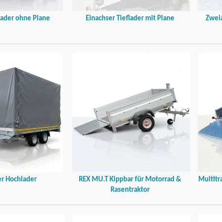
lader ohne Plane
Einachser Tieflader mit Plane
Zweia
r Hochlader
REX MU.T Kippbar für Motorrad &
Multitr
Rasentraktor