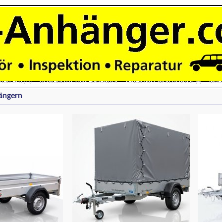
ANE
ZWEIACHSER TIEFLADER OHNE PLANE
ZWEIACHSER TIEFLADER MIT PLAN
(41)
(7)
ANHÄNGER MOTORRADANHÄNGER
AUTOTRANSPORTER
MOTORRADTRANS
(28)
(34)
ER 1 & 2 ACHSER
3 SEITEN KIPPER 2 & 3 ACHSER
BAUMASCHINENTRANSPORTE
(17)
(15)
ÄNGER 1 & 2 ACHSER
ALU-POLY-HYBRID KOFFERANHÄNGER
TOHACO LUFTGE
(7)
(2)
RSUCHUNG HU
VERMIETUNG ANHÄNGER
LANGMATERIAL ROHR PROFIL STANGE
(2)
RBAU ALU
GEBRAUCHTE PKW ANHÄNGER
FANARTIKEL MERCHENDISE
MITA
(15)
(4)
ängern