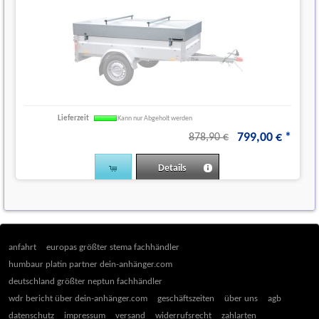
Lieferzeit
Kann nur Abgeholt werden
799
,
00
€
*
878,90 €
Details
anfahrt
europas größter stema fachhändler
humbaur platin partner dein-anhänger.com
deutschland größter neptun fachhändler
wdr bericht über dein-anhänger.com
geschäftszeiten
über uns
agb
datenschutz
impressum
versand
widerrufsrecht
zahlarten