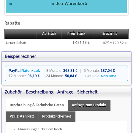
In den Warenkorb
(1)
Rabatte
(1)
Ab Stück
Preis:Stück
Ersparnis
(1)
(1)
Neuer Rabatt
1
1.085,58 €
10% = 120,62 €
Beispielrechner
PayPal
Ratenkauf:
|
3 Monate:
368,81 €
|
6 Monate:
187,04 €
|
12 Monate:
96,19 €
|
24 Monate:
50,84 €
· 11.49% p.a.
Mehr Infos
Zubehör - Beschreibung - Anfrage - Sicherheit
Beschreibung & Technische Daten
Anfrage zum Produkt
PDF Datenblatt
Produktsicherheit
Abmessungen:
125
cm hoch