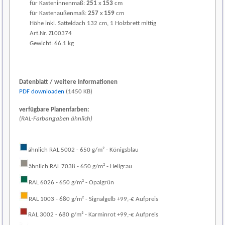
für Kasteninnenmaß:
251
x
153
cm
für Kastenaußenmaß:
257
x
159
cm
Höhe inkl. Satteldach 132 cm, 1 Holzbrett mittig
Art.Nr. ZL00374
Gewicht: 66.1 kg
Datenblatt / weitere Informationen
PDF downloaden
(1450 KB)
verfügbare Planenfarben:
(RAL-Farbangaben ähnlich)
(1)
ähnlich RAL 5002 - 650 g/m² - Königsblau
ähnlich RAL 7038 - 650 g/m² - Hellgrau
RAL 6026 - 650 g/m² - Opalgrün
RAL 1003 - 680 g/m² - Signalgelb +99,-€ Aufpreis
RAL 3002 - 680 g/m² - Karminrot +99,-€ Aufpreis