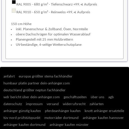
RAL 9005 - 680 g/m² - Tiefenschwarz +99,-€ Aufpreis
RAL 9010 - 650 g/m² - Reinweiss +99,-€ Aufpreis
150 cm Höhe
inkl. Planenschnur & Zollband, Ösen, Normteile
obere Dachschrägen für optimalen Wasserablauf
Planengestell mit 25 mm Holzbrettern
UV-beständige, 4-seitige Wetterschutzplane
anfahrt
europas größter stema fachhändler
humbaur platin partner dein-anhänger.com
deutschland größter neptun fachhändler
wdr bericht über dein-anhänger.com
geschäftszeiten
über uns
agb
datenschutz
impressum
versand
widerrufsrecht
zahlarten
anhänger günstig kaufen
pferdeanhänger kaufen
knott anhänger ersatzteile
tüv nord prüfstützpunkt
motorräder dortmund
anhänger kaufen hannover
anhänger kaufen dortmund
anhänger kaufen münster