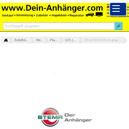
Zubehör Ersatzteile alle Marken Übersicht
Stema Zubehör Ersatzteile
Plane + Spriegel SET STEMA
125 cm Premium Hochplane/Spriegel
251x153x125cm grau / 155cm Innenhöhe PREMIUM Hochplane und -spriegel im Set