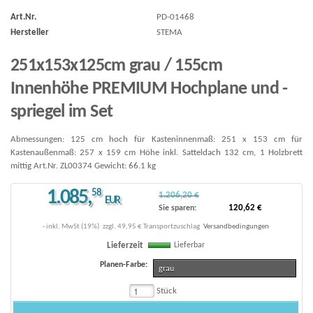
Art.Nr.
PD-01468
Hersteller
STEMA
251x153x125cm grau / 155cm
Innenhöhe PREMIUM Hochplane und -
spriegel im Set
Abmessungen: 125 cm hoch für Kasteninnenmaß: 251 x 153 cm für
Kastenaußenmaß: 257 x 159 cm Höhe inkl. Satteldach 132 cm, 1 Holzbrett
mittig Art.Nr. ZL00374 Gewicht: 66.1 kg
1.085
,
58
1.206,20 €
EUR
120,62 €
Sie sparen:
- inkl. MwSt (19%)
zzgl.
49,95 € Transportzuschlag
Versandbedingungen
Lieferbar
Lieferzeit
Planen-Farbe:
grau
Stück