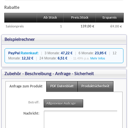
Rabatte
Ab Stück
Preis:Stück
Ersparnis
Saisionpreis
1
139,00 €
69,00 €
Beispielrechner
PayPal
Ratenkauf:
|
3 Monate:
47,22 €
|
6 Monate:
23,95 €
|
12
Monate:
12,32 €
|
24 Monate:
6,51 €
· 11.49% p.a.
Mehr Infos
Zubehör - Beschreibung - Anfrage - Sicherheit
Anfrage zum Produkt
PDF Datenblatt
Produktsicherheit
Betreff:
Allgemeine Anfrage
(1)
Nachricht: