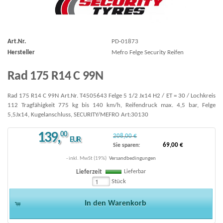
Art.Nr.
PD-01873
Hersteller
Mefro Felge Security Reifen
Rad 175 R14 C 99N
Rad 175 R14 C 99N Art.Nr. T4505643 Felge 5 1/2 Jx14 H2 / ET = 30 / Lochkreis
112 Tragfähigkeit 775 kg bis 140 km/h, Reifendruck max. 4,5 bar, Felge
5,5Jx14, Kugelanschluss, SECURITY/MEFRO Art:30130
139
,
00
208,00 €
EUR
69,00 €
Sie sparen:
- inkl. MwSt (19%)
Versandbedingungen
Lieferbar
Lieferzeit
Stück
In den Warenkorb