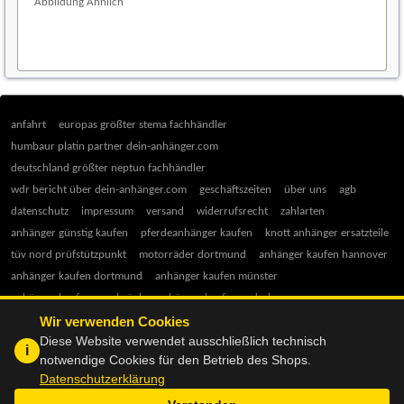
Abbildung Ähnlich
anfahrt
europas größter stema fachhändler
humbaur platin partner dein-anhänger.com
deutschland größter neptun fachhändler
wdr bericht über dein-anhänger.com
geschäftszeiten
über uns
agb
datenschutz
impressum
versand
widerrufsrecht
zahlarten
anhänger günstig kaufen
pferdeanhänger kaufen
knott anhänger ersatzteile
tüv nord prüfstützpunkt
motorräder dortmund
anhänger kaufen hannover
anhänger kaufen dortmund
anhänger kaufen münster
anhänger kaufen osnabrück
anhänger kaufen paderborn
Wir verwenden Cookies
anhänger kaufen hamm
anhänger kaufen gütersloh
Diese Website verwendet ausschließlich technisch
anhänger kaufen herford
ratgeber anhänger kauf
anhänger 750 kg
i
notwendige Cookies für den Betrieb des Shops.
tieflader kaufen
anhänger führerschein
pkw anhänger kaufen tipps
Datenschutzerklärung
* Der Briefversand ist
Versandkostenfrei
- inkl. MwSt
Ihr Warenkorb:
0
Produkte
0,00 €