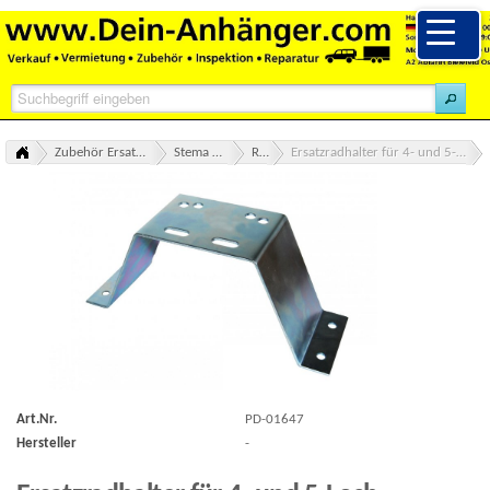
Zubehör Ersatzteile alle Marken Übersicht
Stema Zubehör Ersatzteile
Reserverad
Ersatzradhalter für 4- und 5-Loch Radanschluss inkl. Montagematerial
Ersatzradhalter für 4- und 5-Loch Radanschluss inkl. Montagematerial
Art.Nr.
PD-01647
Hersteller
-