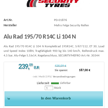
Art.Nr.
PD-01876
Hersteller
Mefro Felge Security Reifen
Alu Rad 195/70 R14C Li 104 N
Alu Rad 195/70 R14C Li 104 N Komplettrad 195R14C, 5/67/112, ET 30, Load
und Speed Index 108N, Tragfähigkeit 900 kg bis 140 km/h, Reifendruck max.
4,5 bar, Alu-Felge 5,5Jx14, Kegelanschluss, SECURITY/MEFRO Art.-Nr. 30344
239
,
09
426,09 €
EUR
187,00 €
Sie sparen:
- inkl. MwSt (19%)
Versandbedingungen
Lieferbar
Lieferzeit
Stück
In den Warenkorb