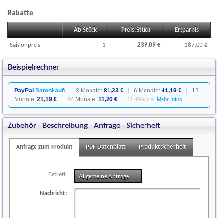
Rabatte
Ab Stück
Preis:Stück
Ersparnis
Saisionpreis
1
239,09 €
187,00 €
Beispielrechner
PayPal
Ratenkauf:
|
3 Monate:
81,23 €
|
6 Monate:
41,19 €
|
12
Monate:
21,19 €
|
24 Monate:
11,20 €
· 11.49% p.a.
Mehr Infos
Zubehör - Beschreibung - Anfrage - Sicherheit
Anfrage zum Produkt
PDF Datenblatt
Produktsicherheit
Betreff:
Allgemeine Anfrage
(1)
Nachricht: