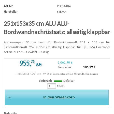
Art.Nr.
PD-01484
Hersteller
STEMA
251x153x35 cm ALU ALU-
Bordwandnachrüstsatz: allseitig klappbar
Abmessungen: 35 cm hoch für Kasteninnenmaß: 251 x 153 cm für
Kastenaußenmaß: 257 x 159 cm allseitig klappbar, für SySTEMA-Hochlader
Art.Nr. ZT17753 Gewicht: 57.0 kg
955
,
71
1.061,90 €
EUR
106,19 €
Sie sparen:
- inkl. MwSt (19%)
zzgl.
49,95 € Transportzuschlag
Versandbedingungen
Lieferbar
Lieferzeit
Stück
In den Warenkorb
Rabatte