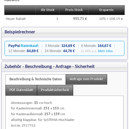
Ab Stück
Preis:Stück
Ersparnis
Neuer Rabatt
1
955,71 €
10% = 106,19 €
Beispielrechner
PayPal
Ratenkauf:
|
3 Monate:
324,69 €
|
6 Monate:
164,67 €
|
12 Monate:
84,69 €
|
24 Monate:
44,76 €
· 11.49% p.a.
Mehr Infos
Zubehör - Beschreibung - Anfrage - Sicherheit
Beschreibung & Technische Daten
Anfrage zum Produkt
PDF Datenblatt
Produktsicherheit
Abmessungen:
35
cm hoch
für Kasteninnenmaß:
251
x
153
cm
für Kastenaußenmaß:
257
x
159
cm
allseitig klappbar, für SySTEMA-Hochlader
Art.Nr. ZT17753