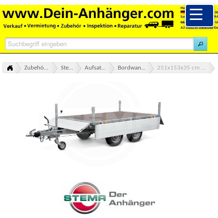
Zubehör Ersatzteile alle Marken Übersicht
Stema Zubehör Ersatzteile
Aufsatz Bordwand Gitter Reling Leiter
Bordwandnachrüstsatz allseitig klappbar ALU
251x153x35 cm ALU ALU-Bordwandnachrüstsatz: allseitig klappbar
251x153x35 cm ALU ALU-Bordwandnachrüstsatz: allseitig klappbar