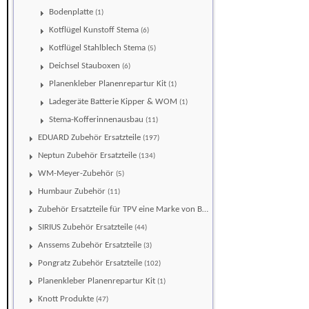
Bodenplatte
(1)
Kotflügel Kunstoff Stema
(6)
Kotflügel Stahlblech Stema
(5)
Deichsel Stauboxen
(6)
Planenkleber Planenrepartur Kit
(1)
Ladegeräte Batterie Kipper & WOM
(1)
Stema-Kofferinnenausbau
(11)
EDUARD Zubehör Ersatzteile
(197)
Neptun Zubehör Ersatzteile
(134)
WM-Meyer-Zubehör
(5)
Humbaur Zubehör
(11)
Zubehör Ersatzteile für TPV eine Marke von Böckmann
(111)
SIRIUS Zubehör Ersatzteile
(44)
Anssems Zubehör Ersatzteile
(3)
Pongratz Zubehör Ersatzteile
(102)
Planenkleber Planenrepartur Kit
(1)
Knott Produkte
(47)