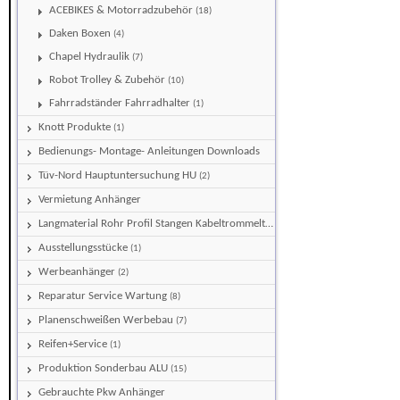
ACEBIKES & Motorradzubehör
(18)
Daken Boxen
(4)
Chapel Hydraulik
(7)
Robot Trolley & Zubehör
(10)
Fahrradständer Fahrradhalter
(1)
Knott Produkte
(1)
Bedienungs- Montage- Anleitungen Downloads
Tüv-Nord Hauptuntersuchung HU
(2)
Vermietung Anhänger
Langmaterial Rohr Profil Stangen Kabeltrommeltransporter
(5)
Ausstellungsstücke
(1)
Werbeanhänger
(2)
Reparatur Service Wartung
(8)
Planenschweißen Werbebau
(7)
Reifen+Service
(1)
Produktion Sonderbau ALU
(15)
Gebrauchte Pkw Anhänger