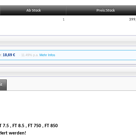
Ab Stück
Preis:Stück
1
399
e:
18,69 €
· 11.49% p.a.
Mehr Infos
it
FT 7.5 , FT 8.5 , FT 750 , FT 850
iert werden!