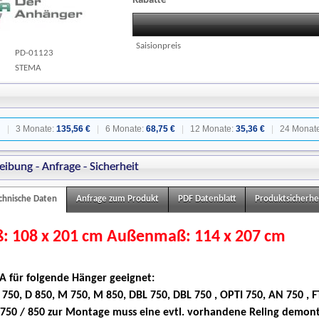
Rabatte
Saisionpreis
PD-01123
STEMA
:
|
3 Monate:
135,56 €
|
6 Monate:
68,75 €
|
12 Monate:
35,36 €
|
24 Monat
eibung - Anfrage - Sicherheit
chnische Daten
Anfrage zum Produkt
PDF Datenblatt
Produktsicherhe
: 108 x 201 cm Außenmaß: 114 x 207 cm
A für folgende Hänger geeignet:
D 750, D 850, M 750, M 850, DBL 750, DBL 750 , OPTI 750, AN 750
, 
 750 / 850
zur Montage muss eine evtl. vorhandene Reling demont