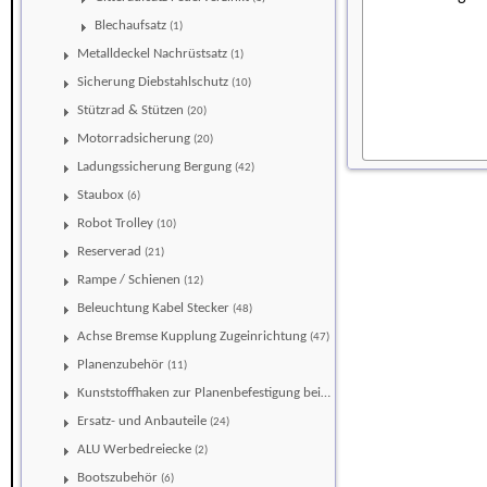
Blechaufsatz
(1)
Metalldeckel Nachrüstsatz
(1)
Sicherung Diebstahlschutz
(10)
Stützrad & Stützen
(20)
Motorradsicherung
(20)
Ladungssicherung Bergung
(42)
Staubox
(6)
Robot Trolley
(10)
Reserverad
(21)
Rampe / Schienen
(12)
Beleuchtung Kabel Stecker
(48)
Achse Bremse Kupplung Zugeinrichtung
(47)
Planenzubehör
(11)
Kunststoffhaken zur Planenbefestigung bei einer Aluminiumbeplankung
Ersatz- und Anbauteile
(24)
ALU Werbedreiecke
(2)
Bootszubehör
(6)