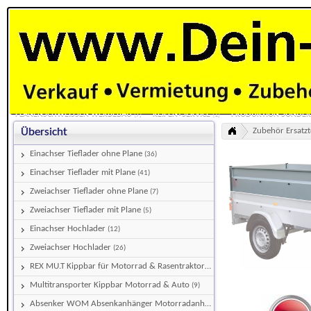
HOME
EINACHSER TIEFLADER OHNE PLANE
EINACHSER TIEFLADER MIT PL
(36)
MULTITRANSPORTER KIPPBAR MOTORRAD & AUTO
ABSENKER WOM ABSENK
(9)
KÜHLKOFFER KÜHLANHÄNGER TIEFKÜHLANHÄNGER
RÜCKWÄRTS - HECK KIPP
(7)
DECKEL URLAUBSANHÄNGER FREIZEITANHÄNGER
BOOTSTRAILER BOOTSANH
(13)
BEDIENUNGS- MONTAGE- ANLEITUNGEN DOWNLOADS
TÜV-NORD HAUPTUNTE
PLANENSCHWEISSEN WERBEBAU
REIFEN+SERVICE
PRODUKTION SONDE
(7)
(1)
Zubehör Ersatzt
Übersicht
KUNDENINFO
Einachser Tieflader ohne Plane
(36)
Einachser Tieflader mit Plane
(41)
Zweiachser Tieflader ohne Plane
(7)
Zweiachser Tieflader mit Plane
(5)
Einachser Hochlader
(12)
Zweiachser Hochlader
(26)
REX MU.T Kippbar für Motorrad & Rasentraktor
(21)
Multitransporter Kippbar Motorrad & Auto
(9)
Absenker WOM Absenkanhänger Motorradanhänger
(28)