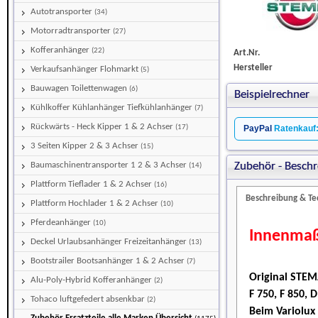
Autotransporter
(34)
Motorradtransporter
(27)
Kofferanhänger
(22)
Art.Nr.
Hersteller
Verkaufsanhänger Flohmarkt
(5)
Bauwagen Toilettenwagen
(6)
Beispielrechner
Kühlkoffer Kühlanhänger Tiefkühlanhänger
(7)
Rückwärts - Heck Kipper 1 & 2 Achser
(17)
PayPal
Ratenkauf
3 Seiten Kipper 2 & 3 Achser
(15)
Baumaschinentransporter 1 2 & 3 Achser
Zubehör - Beschr
(14)
Plattform Tieflader 1 & 2 Achser
(16)
Beschreibung & Te
Plattform Hochlader 1 & 2 Achser
(10)
Pferdeanhänger
(10)
Innenmaß
Deckel Urlaubsanhänger Freizeitanhänger
(13)
Bootstrailer Bootsanhänger 1 & 2 Achser
(7)
Original STEM
Alu-Poly-Hybrid Kofferanhänger
(2)
F 750, F 850, 
Tohaco luftgefedert absenkbar
(2)
Beim Variolux