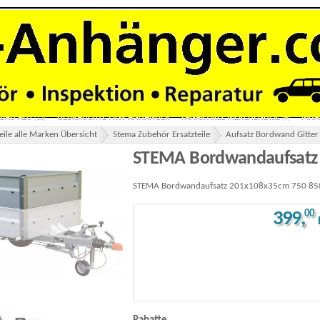
ANE
ZWEIACHSER TIEFLADER OHNE PLANE
ZWEIACHSER TIEFLADER MIT PLAN
(41)
(7)
ANHÄNGER MOTORRADANHÄNGER
AUTOTRANSPORTER
MOTORRADTRANS
(28)
(34)
ER 1 & 2 ACHSER
3 SEITEN KIPPER 2 & 3 ACHSER
BAUMASCHINENTRANSPORTE
(17)
(15)
ÄNGER 1 & 2 ACHSER
ALU-POLY-HYBRID KOFFERANHÄNGER
TOHACO LUFTGE
(7)
(2)
RSUCHUNG HU
VERMIETUNG ANHÄNGER
LANGMATERIAL ROHR PROFIL STANGE
(2)
RBAU ALU
GEBRAUCHTE PKW ANHÄNGER
FANARTIKEL MERCHENDISE
MITA
(15)
(4)
eile alle Marken Übersicht
Stema Zubehör Ersatzteile
Aufsatz Bordwand Gitter 
STEMA Bordwandaufsatz 2
STEMA Bordwandaufsatz 201x108x35cm 750 850 
399
,
00
STEMA Bordwandaufsatz 201x108 35cm 750 850 FT AN OPTI Variolux DB DBL