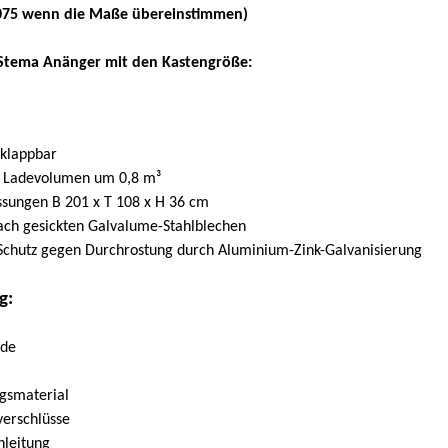
075 wenn die Maße übereinstimmen)
e Stema Anänger mit den Kastengröße:
klappbar
s Ladevolumen um 0,8 m³
sungen B 201 x T 108 x H 36 cm
ach gesickten Galvalume-Stahlblechen
 Schutz gegen Durchrostung durch Aluminium-Zink-Galvanisierung
g:
nde
e
gsmaterial
erschlüsse
leitung