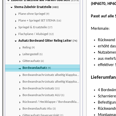
Zubehör Ersatzteile alle Marken Übersicht
(1175)
(HP6070, HP6
Stema Zubehör Ersatzteile
(480)
Plane ohne Spriegel
(9)
Passt auf all
Plane + Spriegel SET STEMA
(56)
Spriegel & Ersatzteile
(17)
Merkmale:
Flachplane / Alubügel
(12)
Rückwand 
Aufsatz Bordwand Gitter Reling Leiter
(74)
erhöht da
Reling
(9)
Nutzabmes
Leitergestell
(5)
aus mehrf
Gitteraufsatz
(6)
effektiver
Bordwandaufsatz
(9)
Bordwandnachrüstsatz allseitig klappbar
(9)
Lieferumfan
Bordwandnachrüstsatz allseitig klappbar ALU
(9)
Bordwandnachrüstsatz
(15)
4 Bordwä
Bordwandnachrüstsatz ALU
(5)
Scharnier
Rückwand / Heckklappe / Bordwandklappe hinten
Befestigun
(2)
Rückwandv
Bordwandaufsatz Alu
(3)
Montagean
Gitteraufsatz Feuerverzinkt
(1)