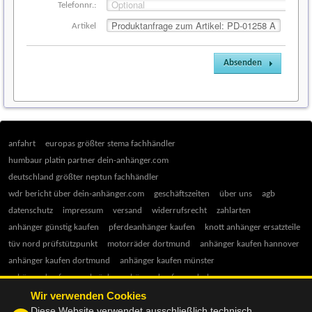
Telefonnr.:
Artikel
Absenden
anfahrt
europas größter stema fachhändler
humbaur platin partner dein-anhänger.com
(1)
deutschland größter neptun fachhändler
wdr bericht über dein-anhänger.com
geschäftszeiten
über uns
agb
datenschutz
impressum
versand
widerrufsrecht
zahlarten
anhänger günstig kaufen
pferdeanhänger kaufen
knott anhänger ersatzteile
tüv nord prüfstützpunkt
motorräder dortmund
anhänger kaufen hannover
anhänger kaufen dortmund
anhänger kaufen münster
anhänger kaufen osnabrück
anhänger kaufen paderborn
anhänger kaufen hamm
anhänger kaufen gütersloh
Wir verwenden Cookies
Diese Website verwendet ausschließlich technisch
anhänger kaufen herford
ratgeber anhänger kauf
anhänger 750 kg