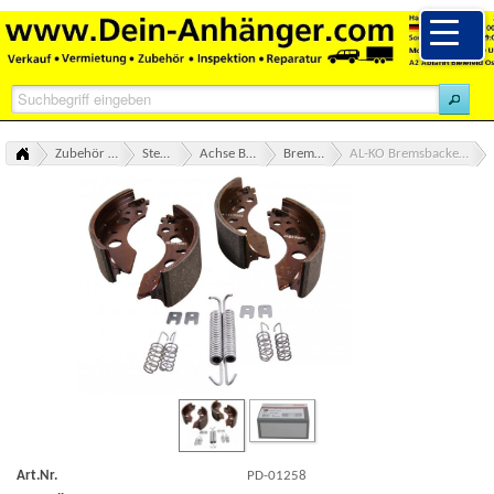
Zubehör Ersatzteile alle Marken Übersicht
Stema Zubehör Ersatzteile
Achse Bremse Kupplung Zugeinrichtung
Bremsbacken / Bremstrommel
AL-KO Bremsbackensatz für 2050/51, 200 x 50, mit 2 Bremsbacken
AL-KO Bremsbackensatz für 2050/51, 200 x 50, mit 2 Bremsbacken
Art.Nr.
PD-01258