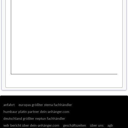
anfahrt
europas größter stema fachhändler
humbaur platin partner dein-anhänger.com
deutschland größter neptun fachhändler
wdr bericht über dein-anhänger.com
geschäftszeiten
über uns
agb