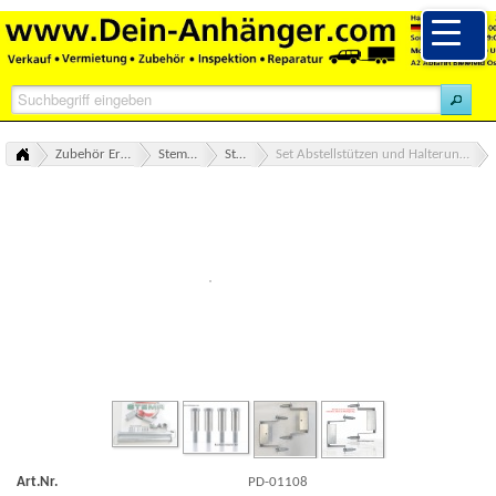
Zubehör Ersatzteile alle Marken Übersicht
Stema Zubehör Ersatzteile
Stützrad & Stützen
Set Abstellstützen und Halterungen für Abstellstützen komplett für STEMA OPTI FT 750 850
Art.Nr.
PD-01108