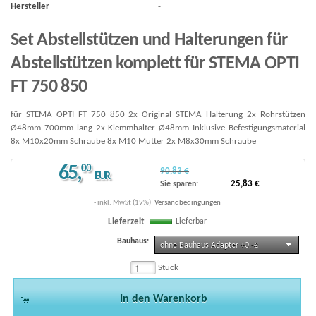
Hersteller
-
Set Abstellstützen und Halterungen für
Abstellstützen komplett für STEMA OPTI
FT 750 850
für STEMA OPTI FT 750 850 2x Original STEMA Halterung 2x Rohrstützen
Ø48mm 700mm lang 2x Klemmhalter Ø48mm Inklusive Befestigungsmaterial
8x M10x20mm Schraube 8x M10 Mutter 2x M8x30mm Schraube
65
,
00
90,83 €
EUR
25,83 €
Sie sparen:
- inkl. MwSt (19%)
Versandbedingungen
Lieferbar
Lieferzeit
Bauhaus:
ohne Bauhaus Adapter +0,-€
Stück
In den Warenkorb