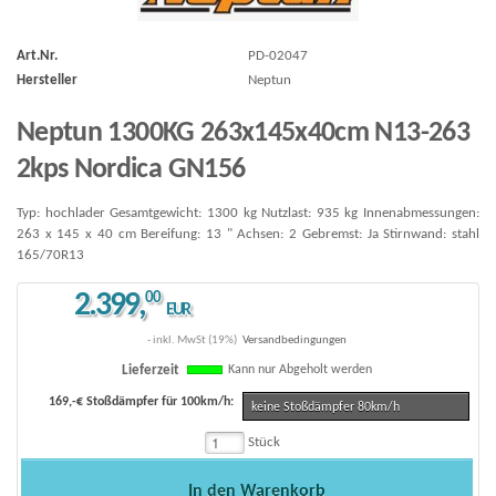
Art.Nr.
PD-02047
Hersteller
Neptun
Neptun 1300KG 263x145x40cm N13-263
2kps Nordica GN156
Typ: hochlader Gesamtgewicht: 1300 kg Nutzlast: 935 kg Innenabmessungen:
263 x 145 x 40 cm Bereifung: 13 " Achsen: 2 Gebremst: Ja Stirnwand: stahl
165/70R13
2.399
,
00
EUR
- inkl. MwSt (19%)
Versandbedingungen
Kann nur Abgeholt werden
Lieferzeit
169,-€ Stoßdämpfer für 100km/h:
keine Stoßdämpfer 80km/h
Stück
In den Warenkorb