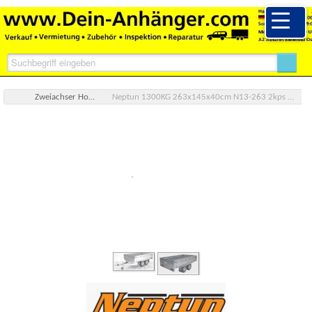
Zweiachser Hochlader
Neptun 1300KG 263x145x40cm N13-263 2kps Nordica GN156