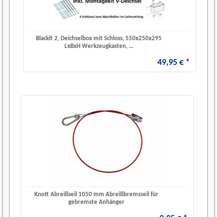
Blackit 2, Deichselbox mit Schloss, 550x250x295
LxBxH Werkzeugkasten, ...
49
,
95
€
*
Knott Abreißseil 1050 mm Abreißbremsseil für
gebremste Anhänger