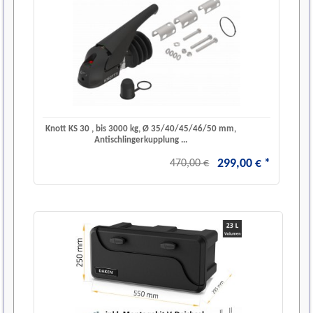
Knott KS 30 , bis 3000 kg, Ø 35/40/45/46/50 mm,
Antischlingerkupplung ...
299
,
00
€
*
470,00 €