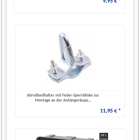
9
,
95
€
*
Abreißseilhalter mit Feder-Sperrklinke zur
Montage an der Anhängerkupp...
11
,
95
€
*