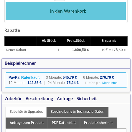
In den Warenkorb
Rabatte
Ab Stück
Preis:Stück
Ersparnis
Neuer Rabatt
1
1.606,50 €
10% = 178,50 €
Beispielrechner
PayPal
Ratenkauf:
|
3 Monate:
545,79 €
|
6 Monate:
276,79 €
|
12 Monate:
142,35 €
|
24 Monate:
75,24 €
· 11.49% p.a.
Mehr Infos
Zubehör - Beschreibung - Anfrage - Sicherheit
Zubehör & Upgrades
Beschreibung & Technische Daten
Anfrage zum Produkt
PDF Datenblatt
Produktsicherheit