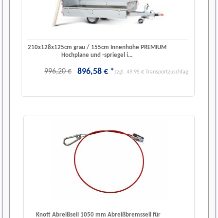
210x128x125cm grau / 155cm Innenhöhe PREMIUM
Hochplane und -spriegel i...
896
,
58
€
*
996,20 €
zzgl. 49,95 € Transportzuschlag
Knott Abreißseil 1050 mm Abreißbremsseil für