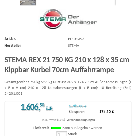
Art.Nr.
PD-01393
Hersteller
STEMA
STEMA REX 21 750 KG 210 x 128 x 35 cm
Kippbar Kurbel 70cm Auffahrrampe
Gesamtgewicht 750kg 523 kg Nutzlast 309 x 174 x 129 Außenabmessungen (L
x B x H cm) 210 x 128 Nutzabmessungen (L x B cm): 10 Bereifung (Zoll)
24201.001
1.606
,
50
1.785,00 €
EUR
178,50 €
Sie sparen:
- inkl. MwSt (19%)
Versandbedingungen
Kann nur Abgeholt werden
Lieferzeit
Stück