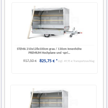
STEMA 210x128x100cm grau / 130cm Innenhöhe
PREMIUM Hochplane und -spri...
825
,
75
€
*
917,50 €
zzgl. 49,95 € Transportzuschlag