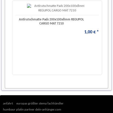
Antirutschmatte Pads 200x100x8mm REGUPOL
CARGO MAT 7210
1
,
00
€
*
anfahrt
europas größter stema fachhändler
humbaur platin partner dein-anhänger.com