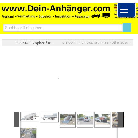
REX MU.T Kippbar für Motorrad & Rasentraktor
STEMA REX 21 750 KG 210 x 128 x 35 cm Kippbar Kurbel 70cm Auffahrrampe