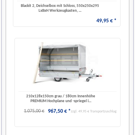
Blackit 2, Deichselbox mit Schloss, 550x250x295
LxBxH Werkzeugkasten, ...
49
,
95
€
*
210x128x150cm grau / 180cm Innenhöhe
PREMIUM Hochplane und -spriegel i...
967
,
50
€
*
1.075,00 €
zzgl. 49,95 € Transportzuschlag