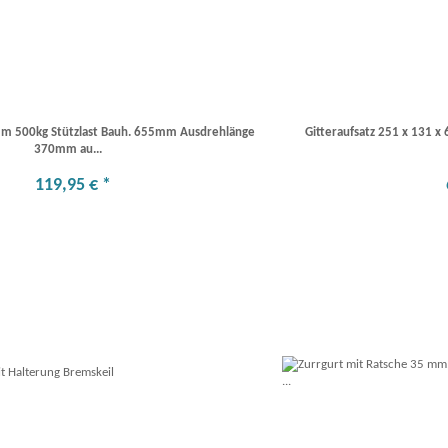
m 500kg Stützlast Bauh. 655mm Ausdrehlänge
Gitteraufsatz 251 x 131 
370mm au...
119
,
95
€
*