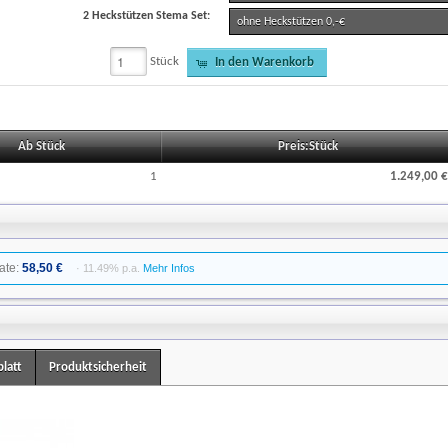
2 Heckstützen Stema Set:
ohne Heckstützen 0,-€
Stück
In den Warenkorb
Ab Stück
Preis:Stück
1
1.249,00 €
ate:
58,50 €
· 11.49% p.a.
Mehr Infos
latt
Produktsicherheit