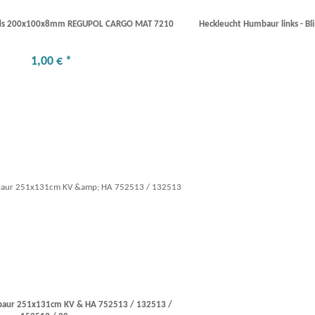
ads 200x100x8mm REGUPOL CARGO MAT 7210
Heckleucht Humbaur links - Bli
1
,
00
€
*
mbaur 251x131cm KV & HA 752513 / 132513 /