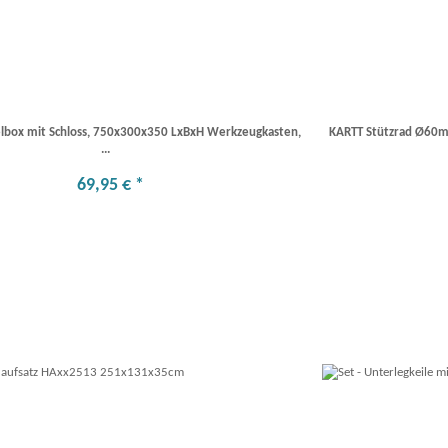
hselbox mit Schloss, 750x300x350 LxBxH Werkzeugkasten,
KARTT Stützrad Ø60m
...
69
,
95
€
*