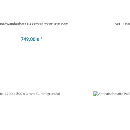
Bordwandaufsatz HAxx2513 251x131x35cm
Set - Unt
749
,
00
€
*