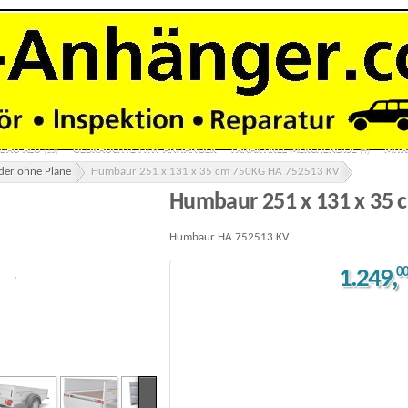
ANE
ZWEIACHSER TIEFLADER OHNE PLANE
ZWEIACHSER TIEFLADER MIT PLAN
(41)
(7)
ANHÄNGER MOTORRADANHÄNGER
AUTOTRANSPORTER
MOTORRADTRANS
(28)
(34)
ER 1 & 2 ACHSER
3 SEITEN KIPPER 2 & 3 ACHSER
BAUMASCHINENTRANSPORTE
(17)
(15)
ÄNGER 1 & 2 ACHSER
ALU-POLY-HYBRID KOFFERANHÄNGER
TOHACO LUFTGE
(7)
(2)
RSUCHUNG HU
VERMIETUNG ANHÄNGER
LANGMATERIAL ROHR PROFIL STANGE
(2)
RBAU ALU
GEBRAUCHTE PKW ANHÄNGER
FANARTIKEL MERCHENDISE
MITA
(15)
(4)
ader ohne Plane
Humbaur 251 x 131 x 35 cm 750KG HA 752513 KV
Humbaur 251 x 131 x 35 
Humbaur HA 752513 KV
1.249
,
0