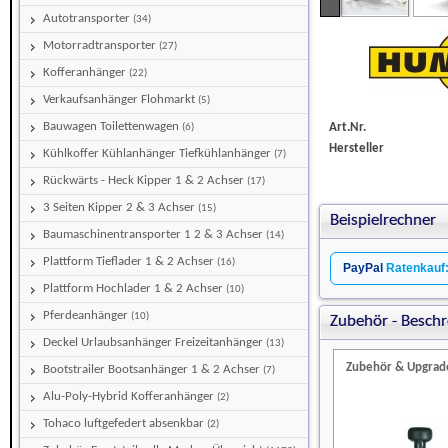
Autotransporter
(34)
Motorradtransporter
(27)
Kofferanhänger
(22)
Verkaufsanhänger Flohmarkt
(5)
Bauwagen Toilettenwagen
Art.Nr.
(6)
Hersteller
Kühlkoffer Kühlanhänger Tiefkühlanhänger
(7)
Rückwärts - Heck Kipper 1 & 2 Achser
(17)
3 Seiten Kipper 2 & 3 Achser
(15)
Beispielrechner
Baumaschinentransporter 1 2 & 3 Achser
(14)
Plattform Tieflader 1 & 2 Achser
(16)
PayPal
Ratenkauf
Plattform Hochlader 1 & 2 Achser
(10)
Pferdeanhänger
(10)
Zubehör - Beschr
Deckel Urlaubsanhänger Freizeitanhänger
(13)
Zubehör & Upgrad
Bootstrailer Bootsanhänger 1 & 2 Achser
(7)
Alu-Poly-Hybrid Kofferanhänger
(2)
Tohaco luftgefedert absenkbar
(2)