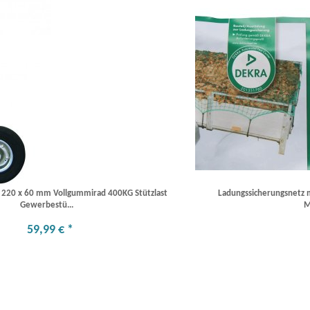
 220 x 60 mm Vollgummirad 400KG Stützlast
Ladungssicherungsnetz m
Gewerbestü...
M
59
,
99
€
*