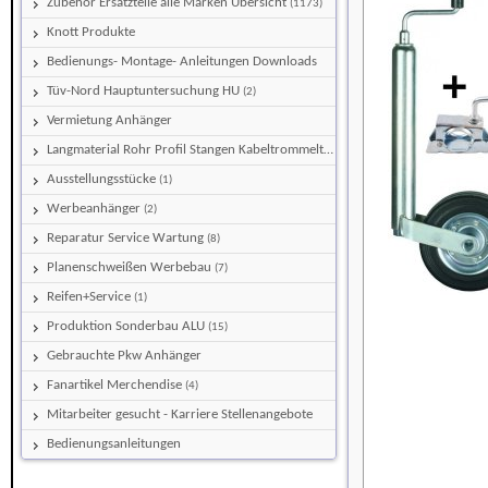
Zubehör Ersatzteile alle Marken Übersicht
(1173)
Knott Produkte
Bedienungs- Montage- Anleitungen Downloads
Tüv-Nord Hauptuntersuchung HU
(2)
Vermietung Anhänger
Langmaterial Rohr Profil Stangen Kabeltrommeltransporter
(5)
Ausstellungsstücke
(1)
Werbeanhänger
(2)
Reparatur Service Wartung
(8)
Planenschweißen Werbebau
(7)
Reifen+Service
(1)
Produktion Sonderbau ALU
(15)
Gebrauchte Pkw Anhänger
Fanartikel Merchendise
(4)
Mitarbeiter gesucht - Karriere Stellenangebote
Bedienungsanleitungen