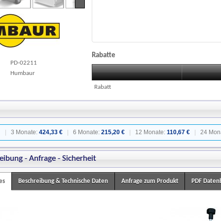
Rabatte
PD-02211
Humbaur
Rabatt
:
|
3 Monate:
424,33 €
|
6 Monate:
215,20 €
|
12 Monate:
110,67 €
|
24 Mon
eibung - Anfrage - Sicherheit
es
Beschreibung & Technische Daten
Anfrage zum Produkt
PDF Datenb