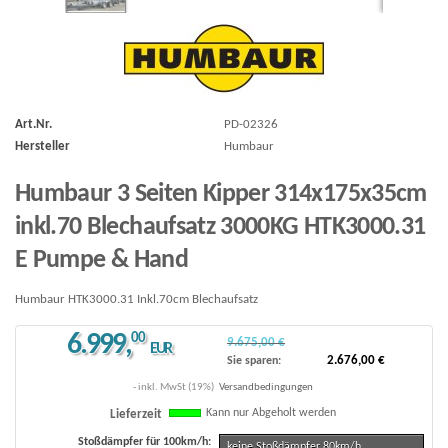
Art.Nr.
PD-02326
Hersteller
Humbaur
Humbaur 3 Seiten Kipper 314x175x35cm
inkl.70 Blechaufsatz 3000KG HTK3000.31
E Pumpe & Hand
Humbaur HTK3000.31 Inkl.70cm Blechaufsatz
6.999
,
00
9.675,00 €
EUR
2.676,00 €
Sie sparen:
- inkl. MwSt (19%)
Versandbedingungen
Kann nur Abgeholt werden
Lieferzeit
Stoßdämpfer für 100km/h:
keine Stoßdämpfer 80km/h