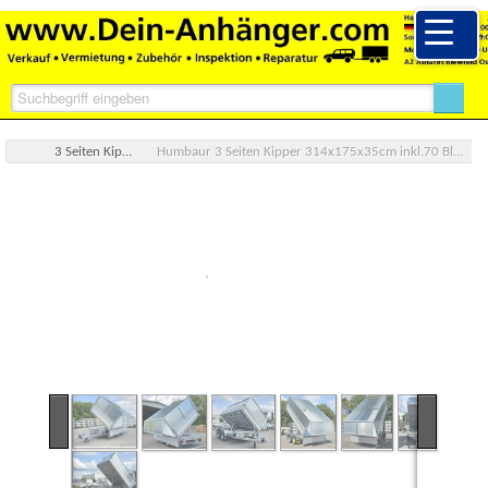
3 Seiten Kipper 2 & 3 Achser
Humbaur 3 Seiten Kipper 314x175x35cm inkl.70 Blechaufsatz 3000KG HTK3000.31 E Pumpe & Hand