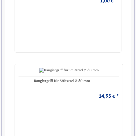
1
,
00
€
*
Rangiergriff für Stützrad Ø 60 mm
14
,
95
€
*