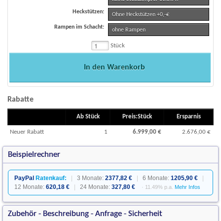
Heckstützen:
Ohne Heckstützen +0,-€
Rampen im Schacht:
ohne Rampen
Stück
In den Warenkorb
Rabatte
Ab Stück
Preis:Stück
Ersparnis
Neuer Rabatt
1
6.999,00 €
2.676,00 €
Beispielrechner
PayPal
Ratenkauf:
|
3 Monate:
2377,82 €
|
6 Monate:
1205,90 €
|
12 Monate:
620,18 €
|
24 Monate:
327,80 €
· 11.49% p.a.
Mehr Infos
Zubehör - Beschreibung - Anfrage - Sicherheit