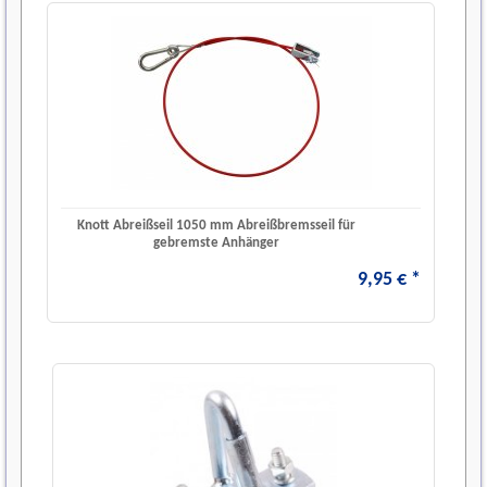
Knott Abreißseil 1050 mm Abreißbremsseil für
gebremste Anhänger
9
,
95
€
*