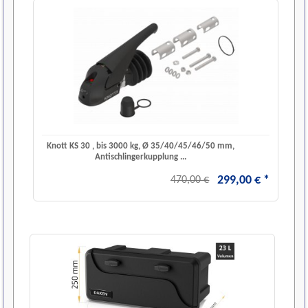
Knott KS 30 , bis 3000 kg, Ø 35/40/45/46/50 mm,
Antischlingerkupplung ...
299
,
00
€
*
470,00 €